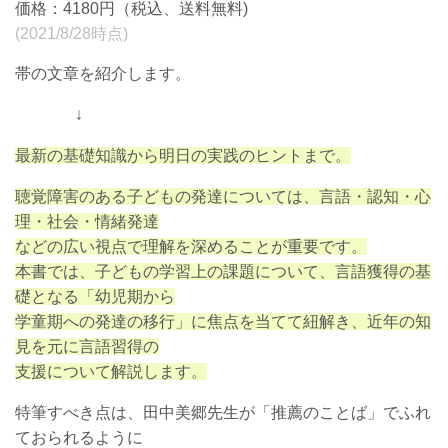
価格：4180円（税込、送料無料)
(2021/8/28時点)
帯の文章を紹介します。
↓
最新の基礎知識から明日の実践のヒントまで。
聴覚障害のある子どもの発達については、言語・認知・心
理・社会・情緒発達
などの広い視点で理解を深めることが重要です。
本書では、子どもの学習上の課題について、言語獲得の基
礎となる「幼児期から
学童期への発達の移行」に焦点を当てて紐解き、近年の知
見を元に言語習得の
支援について解説します。
特筆すべき点は、田中美郷先生が「推薦のことば」でふれ
ておられるように