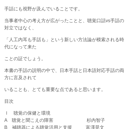
手話にも視野が及んでいることです。
当事者中心の考え方が広がったことと、
聴覚口話vs手話の
対立ではなく、
「人工内耳も手話も」という新しい方法論が
模索される時
代になって来た
ことの証でしょう。
本書の手話の説明の中で、
日本手話と日本語対応手話の両
方に言及されて
いることも、とても重要な点であると思います。
目次
Ⅰ 聴覚の保健と環境
A 聴覚と聞こえの障害 杉内智子
B 補聴器による聴覚活用と支援 富澤晃文