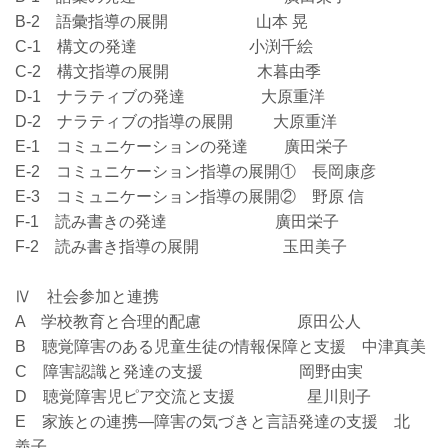
B-2 語彙指導の展開 山本 晃
C-1 構文の発達 小渕千絵
C-2 構文指導の展開 木暮由季
D-1 ナラティブの発達 大原重洋
D-2 ナラティブの指導の展開 大原重洋
E-1 コミュニケーションの発達 廣田栄子
E-2 コミュニケーション指導の展開① 長岡康彦
E-3 コミュニケーション指導の展開② 野原 信
F-1 読み書きの発達 廣田栄子
F-2 読み書き指導の展開 玉田美子
Ⅳ 社会参加と連携
A 学校教育と合理的配慮 原田公人
B 聴覚障害のある児童生徒の情報保障と支援 中津真美
C 障害認識と発達の支援 岡野由実
D 聴覚障害児ピア交流と支援 星川則子
E 家族との連携―障害の気づきと言語発達の支援 北
義子