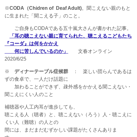
※
CODA（Chidren of Deaf Adult)
。聞こえない親のもと
に生まれた「聞こえる子」のこと。
ご自身もCODAである五十嵐大さんが書かれた記事。
「耳の聴こえない親に育てられた、聴こえるこどもたち
『コーダ』は何をかかえ
何に苦しんでいるのか」
文春オンライン
2020/6/25
※
ディナーテーブル症候群
： 楽しい団らんであるは
ずの食卓で、一人だけ話題に
加わることができず、疎外感をかかえる聞こえない・
聞こえにくい人のこと
補聴器や人工内耳が進歩しても、
聴こえる人（聴者）と、聴こえない（ろう）人・聴こえに
くい人（難聴）の人との
間には、まだまだむずかしい課題がたくさんありま