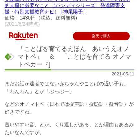
的支援に必要なこと （ハンディシリーズ 発達障害支
援・特別支援教育ナビ） [ 神尾陽子 ]
価格：1430円（税込、送料無料)
(2021/8/24時点)
楽天で購入
「ことばを育てるえほん あいうえオノ
マトペ」 ＆ 「ことばを育てる オノマ
トペカード]
2021-05-11
まだお話が達者ではない赤ちゃんやことばの遅い子も、
「わんわん」とか「ぶっぶー」
などのオノマトペ（日本では擬声語・擬態語・擬音語）が
好きですね。
言いやすい音、とか、くり返しがある、とか理由もあるみ
たいなんですが、