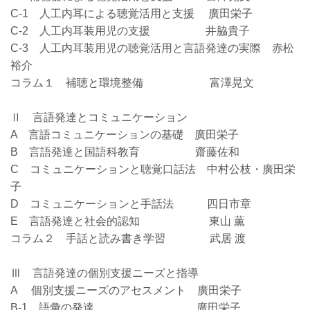
C-1 人工内耳による聴覚活用と支援 廣田栄子
C-2 人工内耳装用児の支援 井脇貴子
C-3 人工内耳装用児の聴覚活用と言語発達の実際 赤松
裕介
コラム１ 補聴と環境整備 富澤晃文
Ⅱ 言語発達とコミュニケーション
A 言語コミュニケーションの基礎 廣田栄子
B 言語発達と国語科教育 齋藤佐和
C コミュニケーションと聴覚口話法 中村公枝・廣田栄
子
D コミュニケーションと手話法 四日市章
E 言語発達と社会的認知 東山 薫
コラム２ 手話と読み書き学習 武居 渡
Ⅲ 言語発達の個別支援ニーズと指導
A 個別支援ニーズのアセスメント 廣田栄子
B-1 語彙の発達 廣田栄子