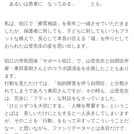
あるいは患者に なってみる」 とも。
私は、狛江で「療育相談」を長年ご一緒させていただきま
したが、保護者に対しても、子どもに対してもいつもフラ
ットな構えで、安心して本音の言える「場」を作りだして
おられた山登先生の姿を思い出します。
狛江の市民団体「サポート狛江」で、山登先生と自閉症作
家・東田直樹さんとのコラボ講演会を企画したこともあり
ます。
行動を見ただけでは、「知的障害を伴う自閉症」と分類さ
れてしまうであろう東田さんですが、その時も、山登先生
は、完全に「フラット」な対話をなさっていました。
「ひとりずつを大切にする」「人権を尊重する」というこ
とばは 美しいだけにともすると一人歩きしてしまいます
が、そのことを「行動」をもって示すってこういうことだ
なー、と思いながら、ファシリテーターとは名目だけで、