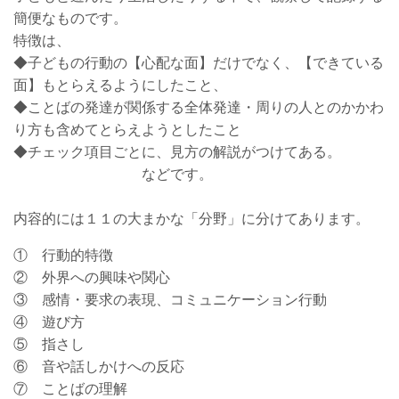
簡便なものです。
特徴は、
◆子どもの行動の【
心配な面
】だけでなく、【
できている
面
】もとらえるようにしたこと、
◆
ことばの発達が関係する全体発達・周りの人とのかかわ
り方も含めてとらえようとしたこと
◆チェック項目ごとに、見方の解説がつけてある。
などです。
内容的には
１１の大まかな「分野」に分けてあります。
① 行動的特徴
② 外界への興味や関心
③ 感情・要求の表現、コミュニケーション行動
④ 遊び方
⑤ 指さし
⑥ 音や話しかけへの反応
⑦ ことばの理解